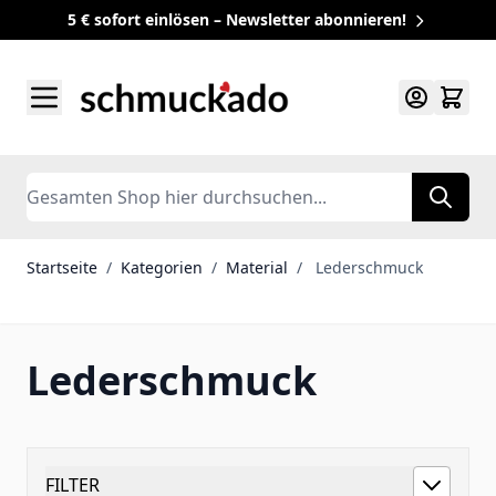
5 € sofort einlösen – Newsletter abonnieren!
Zum Inhalt springen
Search
Startseite
/
Kategorien
/
Material
/
Lederschmuck
Lederschmuck
FILTER