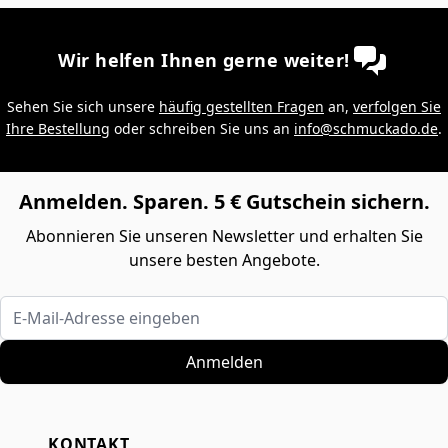
Wir helfen Ihnen gerne weiter!
Sehen Sie sich unsere
häufig gestellten Fragen
an,
verfolgen Sie
Ihre Bestellung
oder schreiben Sie uns an
info@schmuckado.de
.
Anmelden. Sparen. 5 € Gutschein sichern.
Abonnieren Sie unseren Newsletter und erhalten Sie
unsere besten Angebote.
E-Mail-Adresse eingeben
Anmelden
KONTAKT