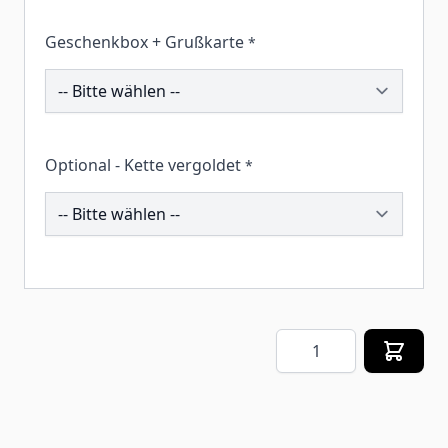
Geschenkbox + Grußkarte
*
259957
Optional - Kette vergoldet
*
206940
Menge