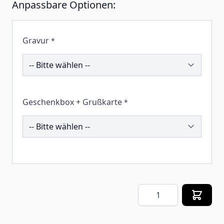
Anpassbare Optionen:
Gravur
*
194385
Geschenkbox + Grußkarte
*
257663
Menge