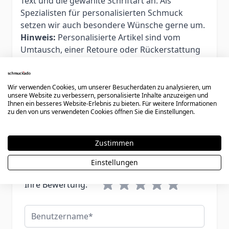
Text und die gewählte Schriftart an. Als
Spezialisten für personalisierten Schmuck
setzen wir auch besondere Wünsche gerne um.
Hinweis:
Personalisierte Artikel sind vom
Umtausch, einer Retoure oder Rückerstattung
ausgeschlossen. Wir empfehlen daher, die
Ringgröße vor der Bestellung sorgfältig zu
prüfen.
Wir verwenden Cookies, um unserer Besucherdaten zu analysieren, um
unsere Website zu verbessern, personalisierte Inhalte anzuzeigen und
Ihnen ein besseres Website-Erlebnis zu bieten. Für weitere Informationen
zu den von uns verwendeten Cookies öffnen Sie die Einstellungen.
Schreiben Sie eine Bewertung
Zustimmen
Sie bewerten:
Ring Edelstahl mit Gravur - 0798
Einstellungen
Ihre Bewertung:
Benutzername