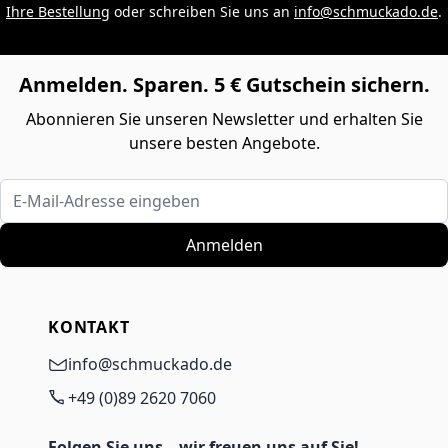
Ihre Bestellung
oder schreiben Sie uns an
info@schmuckado.de
.
Anmelden. Sparen. 5 € Gutschein sichern.
Abonnieren Sie unseren Newsletter und erhalten Sie
unsere besten Angebote.
E-Mail-Adresse eingeben
Anmelden
KONTAKT
info@schmuckado.de
+49 (0)89 2620 7060
Folgen Sie uns – wir freuen uns auf Sie!