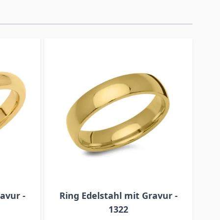
avur -
Ring Edelstahl mit Gravur -
Ov
1322