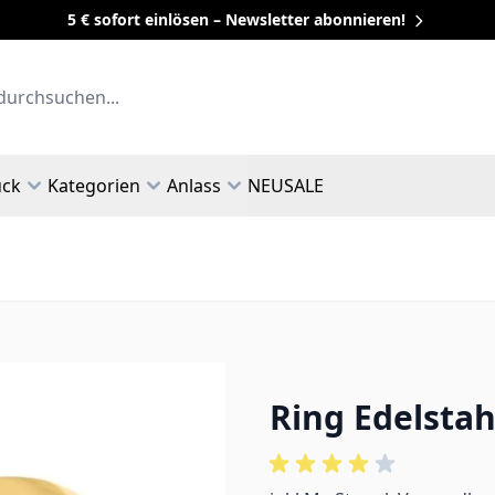
5 € sofort einlösen – Newsletter abonnieren!
uck
Kategorien
Anlass
NEU
SALE
Ring Edelstah