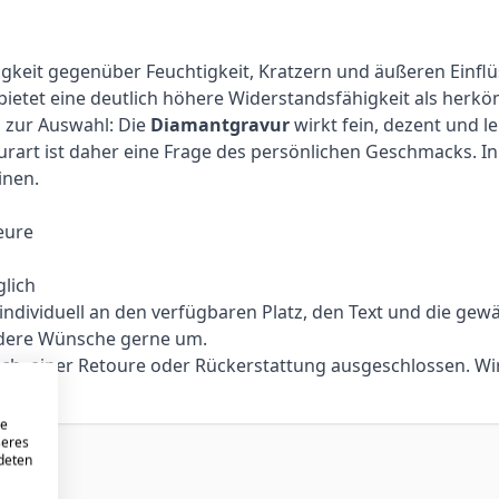
digkeit gegenüber Feuchtigkeit, Kratzern und äußeren Einfl
 bietet eine deutlich höhere Widerstandsfähigkeit als her
n zur Auswahl: Die
Diamantgravur
wirkt fein, dezent und l
urart ist daher eine Frage des persönlichen Geschmacks. In 
inen.
eure
lich
ividuell an den verfügbaren Platz, den Text und die gewählt
ndere Wünsche gerne um.
sch, einer Retoure oder Rückerstattung ausgeschlossen. Wi
re
seres
ndeten