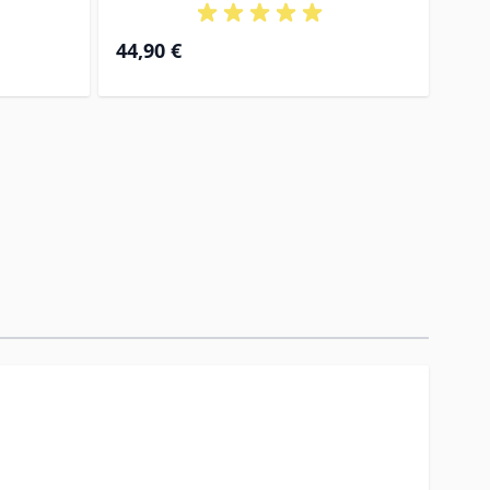
44,90 €
55,