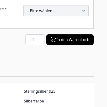
257671
te
*
Menge
In den Warenkorb
Sterlingsilber 925
Silberfarbe