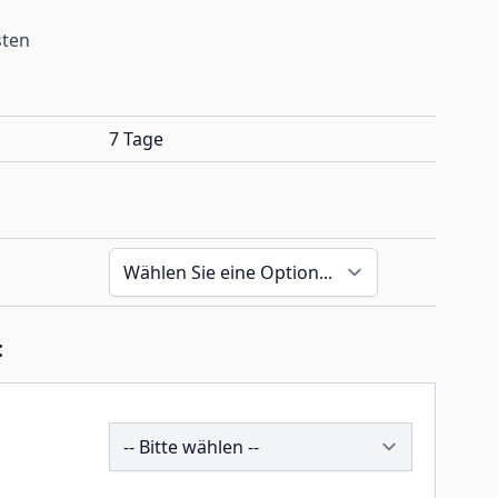
sten
7 Tage
:
193838