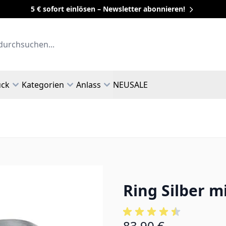
5 € sofort einlösen – Newsletter abonnieren!
uck
Kategorien
Anlass
NEU
SALE
Ring Silber m
83,90 €
Ab: