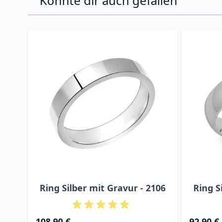
Könnte dir auch gefallen
Press to skip carousel
Ring Silber mit Gravur - 2106
Ring S
108,90 €
92,90 €