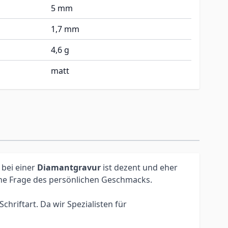
5 mm
1,7 mm
4,6 g
matt
 bei einer
Diamantgravur
ist dezent und eher
eine Frage des persönlichen Geschmacks.
hriftart. Da wir Spezialisten für