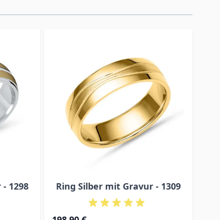
 - 1298
Ring Silber mit Gravur - 1309
Ri
198,90 €
108