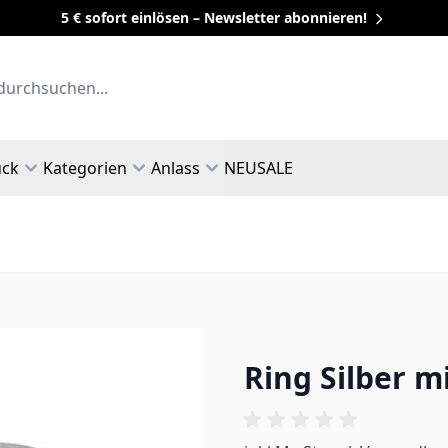
5 € sofort einlösen – Newsletter abonnieren!
uck
Kategorien
Anlass
NEU
SALE
Ring Silber m