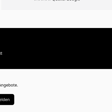
re
Angebote.
lden