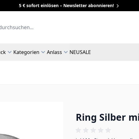
5 € sofort einlösen – Newsletter abonnieren!
uck
Kategorien
Anlass
NEU
SALE
Ring Silber m