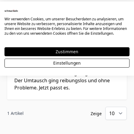
Kundenbewertungen
Wir verwenden Cookies, um unserer Besucherdaten zu analysieren, um
unsere Website zu verbessern, personalisierte Inhalte anzuzeigen und
Ihnen ein besseres Website-Erlebnis zu bieten. Für weitere Informationen
zu den von uns verwendeten Cookies öffnen Sie die Einstellungen.
Rating
Zustimmen
Vielen Dank!
Einstellungen
11. September 2019
Bewertung von
Tobias
11.09.19
Toller Service! Hab den Ring zu groß bestellt.
Der Umtausch ging reibungslos und ohne
Probleme. Jetzt passt es.
1 Artikel
Zeige