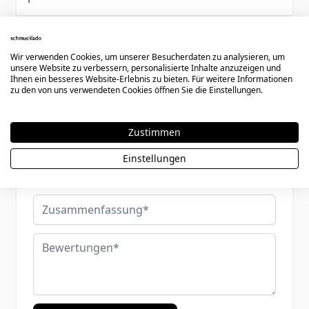
Schreiben Sie eine Bewertung
Wir verwenden Cookies, um unserer Besucherdaten zu analysieren, um
unsere Website zu verbessern, personalisierte Inhalte anzuzeigen und
Ihnen ein besseres Website-Erlebnis zu bieten. Für weitere Informationen
Sie bewerten:
Ring Zirkonia mit Gravur - 0797
zu den von uns verwendeten Cookies öffnen Sie die Einstellungen.
Ihre Bewertung:
Zustimmen
Einstellungen
Benutzername
Zusammenfassung
Bewertungen