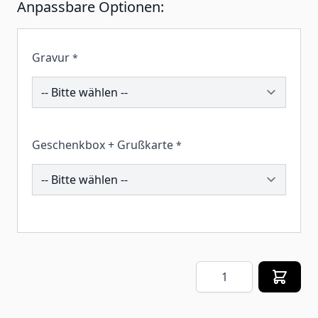
Anpassbare Optionen:
Gravur
*
194853
Geschenkbox + Grußkarte
*
259067
Menge