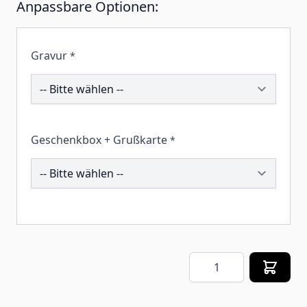
Anpassbare Optionen:
Gravur
*
194063
Geschenkbox + Grußkarte
*
258778
Menge