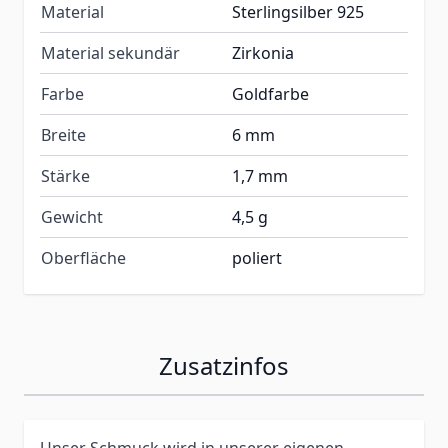
Material
Sterlingsilber 925
Material sekundär
Zirkonia
Farbe
Goldfarbe
Breite
6 mm
Stärke
1,7 mm
Gewicht
4,5 g
Oberfläche
poliert
Zusatzinfos
Unser Schmuck wird in unserer eigenen