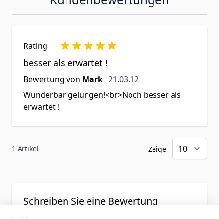
Rating
besser als erwartet !
21. März 2012
Bewertung von
Mark
21.03.12
Wunderbar gelungen!<br>Noch besser als
erwartet !
1 Artikel
Zeige
Schreiben Sie eine Bewertung
Sie bewerten:
Schlüsselanhänger aus Silber mit Gravur -