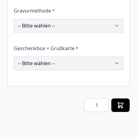
Gravurmethode
*
201906
Geschenkbox + Grußkarte
*
260075
Menge