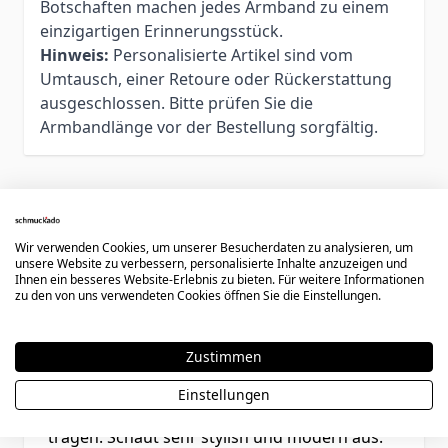
Botschaften machen jedes Armband zu einem
einzigartigen Erinnerungsstück.
Hinweis:
Personalisierte Artikel sind vom
Umtausch, einer Retoure oder Rückerstattung
ausgeschlossen. Bitte prüfen Sie die
Armbandlänge vor der Bestellung sorgfältig.
Kundenbewertungen
Wir verwenden Cookies, um unserer Besucherdaten zu analysieren, um
unsere Website zu verbessern, personalisierte Inhalte anzuzeigen und
Ihnen ein besseres Website-Erlebnis zu bieten. Für weitere Informationen
zu den von uns verwendeten Cookies öffnen Sie die Einstellungen.
Rating
Gute Qualität
Zustimmen
17. September 2019
Bewertung von
Tobias
17.09.19
Einstellungen
Tolles Armband, weich und angenehm zu
tragen. Schaut sehr stylish und modern aus.