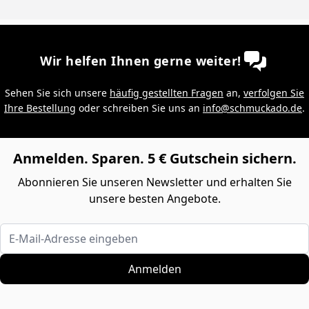
Wir helfen Ihnen gerne weiter!
Sehen Sie sich unsere
häufig gestellten Fragen
an,
verfolgen Sie
Ihre Bestellung
oder schreiben Sie uns an
info@schmuckado.de
.
Anmelden. Sparen. 5 € Gutschein sichern.
Abonnieren Sie unseren Newsletter und erhalten Sie
unsere besten Angebote.
E-Mail-Adresse eingeben
Anmelden