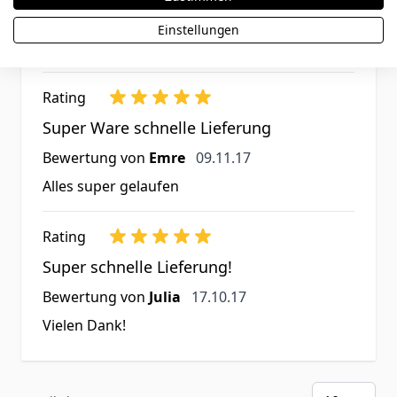
persönlich der Verschluss ein bisschen locker
vorkommt aber ansonsten sehr gute
Einstellungen
Verarbeitung .
Rating
Super Ware schnelle Lieferung
9. November 2017
Bewertung von
Emre
09.11.17
Alles super gelaufen
Rating
Super schnelle Lieferung!
17. Oktober 2017
Bewertung von
Julia
17.10.17
Vielen Dank!