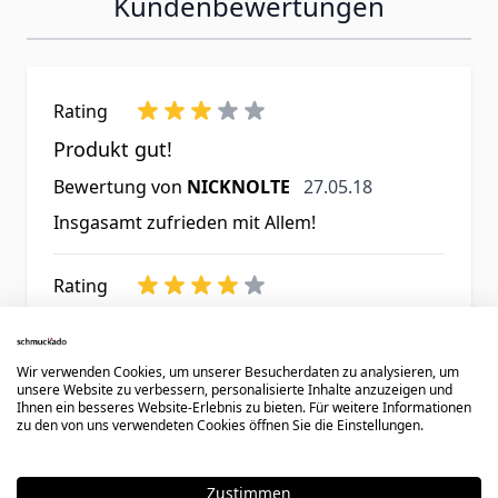
Kundenbewertungen
Rating
Produkt gut!
27. Mai 2018
Bewertung von
NICKNOLTE
27.05.18
Insgasamt zufrieden mit Allem!
Rating
Sehr zufrieden!
21. Mai 2018
Bewertung von
Lee214
21.05.18
Wir verwenden Cookies, um unserer Besucherdaten zu analysieren, um
unsere Website zu verbessern, personalisierte Inhalte anzuzeigen und
Ein sehr schönes und gut verarbeitetes
Ihnen ein besseres Website-Erlebnis zu bieten. Für weitere Informationen
Armband, welches sehr schnell geliefert
zu den von uns verwendeten Cookies öffnen Sie die Einstellungen.
wurde . Da es erst in absehbarer Zeit
verschenkt wird gibt es 4 Sterne, da mir
Zustimmen