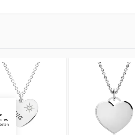
re
seres
ndeten