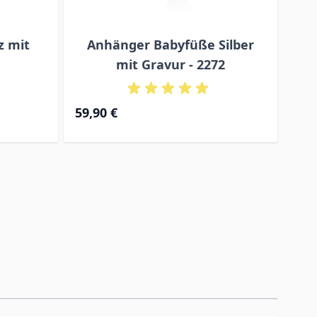
z mit
Anhänger Babyfüße Silber
A
mit Gravur - 2272
59,90 €
69,