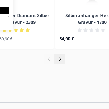
hänger Diamant Silber
Silberanhänger Her
mit Gravur - 2309
Gravur - 1800
ice
Regular Price
54,90 €
69,90 €