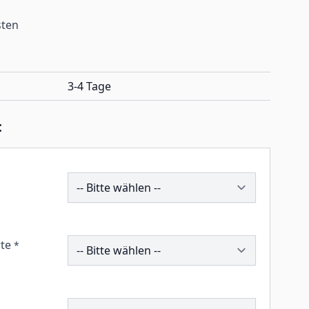
sten
3-4 Tage
:
190544
259646
te
*
196377