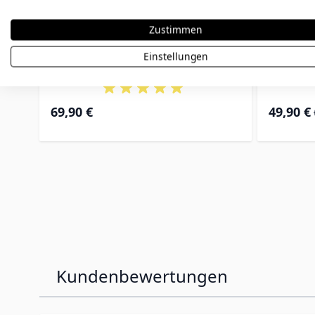
Zustimmen
Medaillon Foto gravierbar -
Herzan
Einstellungen
2365
Special Pr
69,90 €
49,90 €
Kundenbewertungen