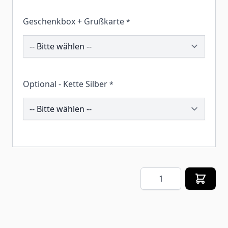
Geschenkbox + Grußkarte
*
259245
Optional - Kette Silber
*
196349
Menge