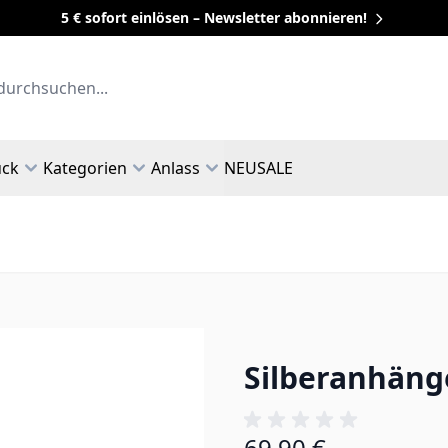
5 € sofort einlösen – Newsletter abonnieren!
uck
Kategorien
Anlass
NEU
SALE
Silberanhänge
69,90 €