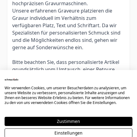
hochpräzisen Gravurmaschinen.
Unsere erfahrenen Graveure platzieren die
Gravur individuell im Verhältnis zum
verfügbaren Platz, Text und Schriftart. Da wir
Spezialisten für personalisierten Schmuck sind
und die Möglichkeiten endlos sind, gehen wir
gerne auf Sonderwünsche ein.
Bitte beachten Sie, dass personalisierte Artikel
grundsätzlich vom Umtausch, einer Retoure
oder Kaufpreiserstattung ausgeschlossen sind.
Wir empfehlen daher die Ringgröße oder
Wir verwenden Cookies, um unserer Besucherdaten zu analysieren, um
Armbandlänge vorab zu bestimmen. Im
unsere Website zu verbessern, personalisierte Inhalte anzuzeigen und
Ihnen ein besseres Website-Erlebnis zu bieten. Für weitere Informationen
Zweifelsfall können Sie einen Artikel auch ohne
zu den von uns verwendeten Cookies öffnen Sie die Einstellungen.
Gravur bestellen und später diesen bei uns
personalisieren lassen. In diesem Fall müssen
Sie das Schmuckstück an uns zurücksenden und
Zustimmen
die Kosten für die Gravur und den erneuten
Einstellungen
Versand übernehmen.