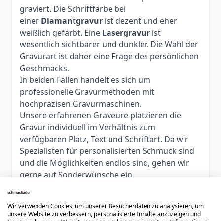
graviert. Die Schriftfarbe bei
einer
Diamantgravur
ist dezent und eher
weißlich gefärbt. Eine
Lasergravur
ist
wesentlich sichtbarer und dunkler. Die Wahl der
Gravurart ist daher eine Frage des persönlichen
Geschmacks.
In beiden Fällen handelt es sich um
professionelle Gravurmethoden mit
hochpräzisen Gravurmaschinen.
Unsere erfahrenen Graveure platzieren die
Gravur individuell im Verhältnis zum
verfügbaren Platz, Text und Schriftart. Da wir
Spezialisten für personalisierten Schmuck sind
und die Möglichkeiten endlos sind, gehen wir
gerne auf Sonderwünsche ein.
Bitte beachten Sie, dass personalisierte Artikel
Wir verwenden Cookies, um unserer Besucherdaten zu analysieren, um
grundsätzlich vom Umtausch, einer Retoure
unsere Website zu verbessern, personalisierte Inhalte anzuzeigen und