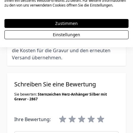
oder Kaufpreiserstattung ausgeschlossen sind.
Ihnen ein besseres Website-Erlebnis zu bieten. Für weitere Informationen
zu den von uns verwendeten Cookies öffnen Sie die Einstellungen.
Wir empfehlen daher die Ringgröße oder
Armbandlänge vorab zu bestimmen. Im
Zweifelsfall können Sie einen Artikel auch ohne
Zustimmen
Gravur bestellen und später diesen bei uns
Einstellungen
personalisieren lassen. In diesem Fall müssen
Sie das Schmuckstück an uns zurücksenden und
die Kosten für die Gravur und den erneuten
Versand übernehmen.
Schreiben Sie eine Bewertung
Sie bewerten:
Sternzeichen Herz-Anhänger Silber mit
Gravur - 2867
Ihre Bewertung: