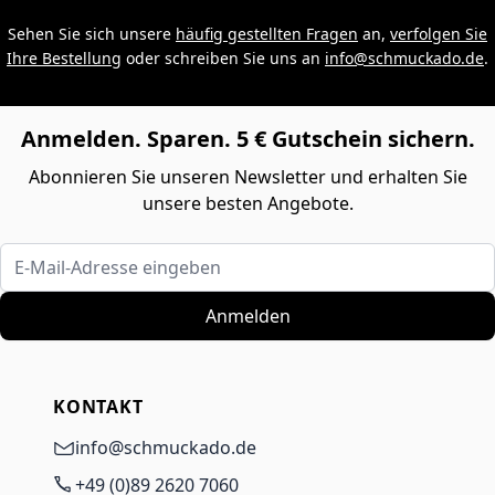
Sehen Sie sich unsere
häufig gestellten Fragen
an,
verfolgen Sie
Ihre Bestellung
oder schreiben Sie uns an
info@schmuckado.de
.
Anmelden. Sparen. 5 € Gutschein sichern.
Abonnieren Sie unseren Newsletter und erhalten Sie
unsere besten Angebote.
E-Mail-Adresse eingeben
Anmelden
KONTAKT
info@schmuckado.de
+49 (0)89 2620 7060