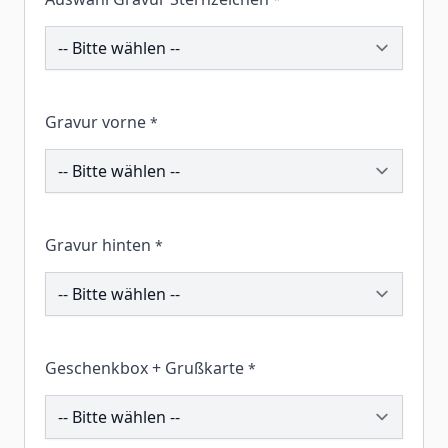
211732
Gravur vorne
*
211824
Gravur hinten
*
261046
Geschenkbox + Grußkarte
*
260435