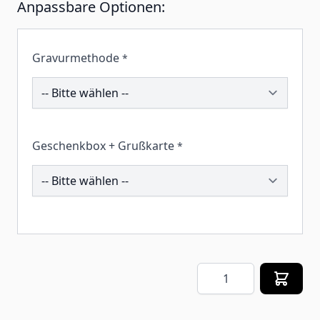
Anpassbare Optionen:
Gravurmethode
*
203124
Geschenkbox + Grußkarte
*
259602
Menge