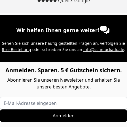
★★★★★ Quelle: Google
Wir helfen Ihnen gerne weiter!
Sehen Sie sich unsere
häufig gestellten Fragen
an,
verfolgen Sie
Ihre Bestellung
oder schreiben Sie uns an
info@schmuckado.de
.
Anmelden. Sparen. 5 € Gutschein sichern.
Abonnieren Sie unseren Newsletter und erhalten Sie
unsere besten Angebote.
E-Mail-Adresse eingeben
Anmelden