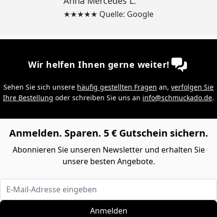
Anna Mercedes L.
★★★★★ Quelle: Google
Wir helfen Ihnen gerne weiter!
Sehen Sie sich unsere
häufig gestellten Fragen
an,
verfolgen Sie
Ihre Bestellung
oder schreiben Sie uns an
info@schmuckado.de
.
Anmelden. Sparen. 5 € Gutschein sichern.
Abonnieren Sie unseren Newsletter und erhalten Sie
unsere besten Angebote.
E-Mail-Adresse eingeben
Anmelden