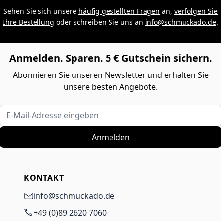
Sehen Sie sich unsere
häufig gestellten Fragen
an,
verfolgen Sie
Ihre Bestellung
oder schreiben Sie uns an
info@schmuckado.de
.
Anmelden. Sparen. 5 € Gutschein sichern.
Abonnieren Sie unseren Newsletter und erhalten Sie
unsere besten Angebote.
E-Mail-Adresse eingeben
Anmelden
KONTAKT
info@schmuckado.de
+49 (0)89 2620 7060