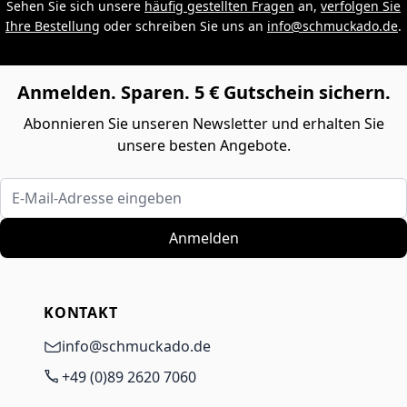
Sehen Sie sich unsere
häufig gestellten Fragen
an,
verfolgen Sie
Ihre Bestellung
oder schreiben Sie uns an
info@schmuckado.de
.
Anmelden. Sparen. 5 € Gutschein sichern.
Abonnieren Sie unseren Newsletter und erhalten Sie
unsere besten Angebote.
E-Mail-Adresse eingeben
Anmelden
KONTAKT
info@schmuckado.de
+49 (0)89 2620 7060