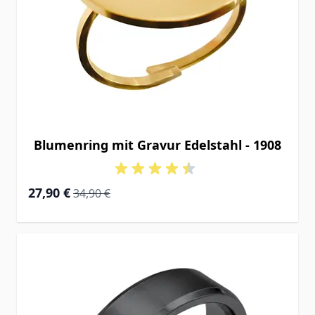
Blumenring mit Gravur Edelstahl - 1908
Special Price
Regular Price
27,90 €
34,90 €