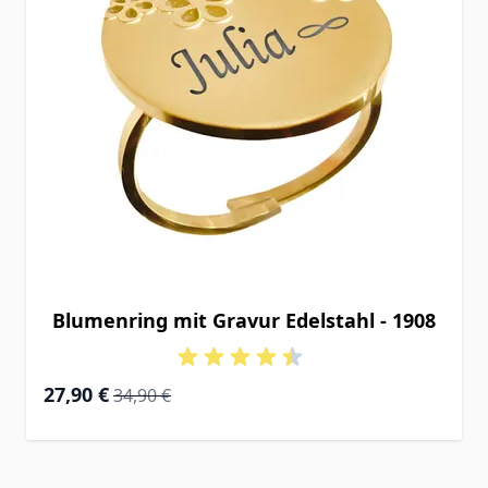
Blumenring mit Gravur Edelstahl - 1908
Special Price
Regular Price
27,90 €
34,90 €