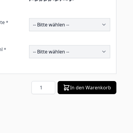
260177
te
*
206224
hl
*
Menge
In den Warenkorb