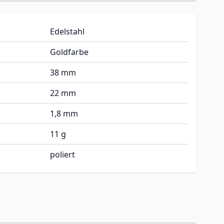
Edelstahl
Goldfarbe
38 mm
22 mm
1,8 mm
11 g
poliert