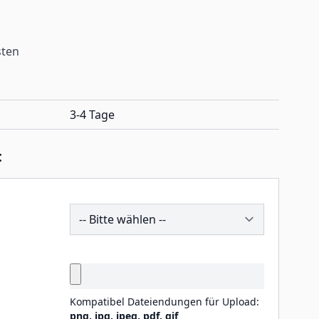
sten
3-4 Tage
:
206136
Kompatibel Dateiendungen für Upload:
png, jpg, jpeg, pdf, gif