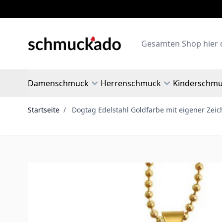
Zum Inhalt springen
Search
Damenschmuck
Herrenschmuck
Kinderschm
Startseite
/
Dogtag Edelstahl Goldfarbe mit eigener Zei