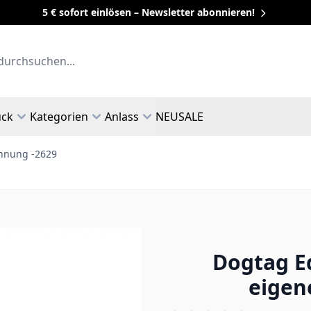
5 € sofort einlösen – Newsletter abonnieren!
uck
Kategorien
Anlass
NEU
SALE
chnung -2629
Dogtag Ed
eigen