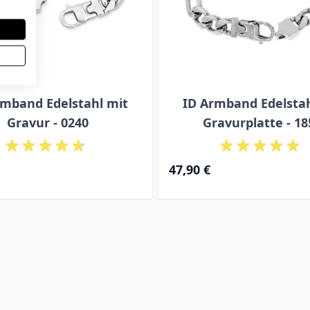
rmband Edelstahl mit
ID Armband Edelstah
Gravur - 0240
Gravurplatte - 18
Ab
47,90 €