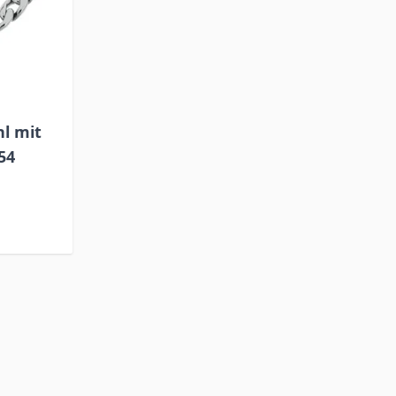
l mit
54