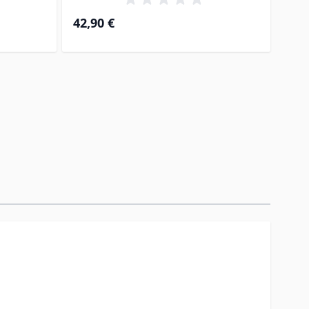
42,90 €
49,