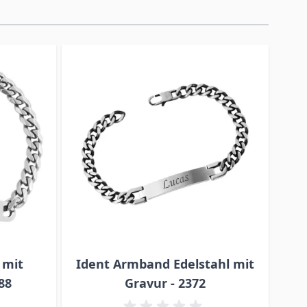
 mit
Ident Armband Edelstahl mit
Mi
88
Gravur - 2372