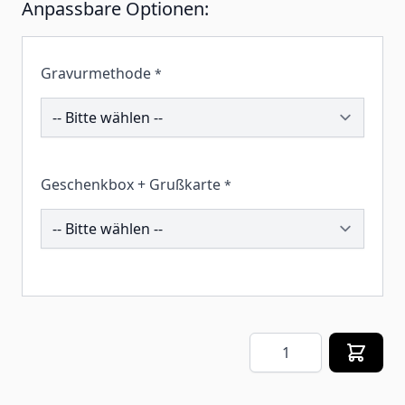
Anpassbare Optionen:
Gravurmethode
*
191784
Geschenkbox + Grußkarte
*
259361
Menge