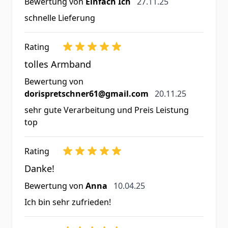
27. November 2025
Bewertung von
Einfach Ich
27.11.25
schnelle Lieferung
Rating
tolles Armband
Bewertung von
20. November 202
dorispretschner61@gmail.com
20.11.25
sehr gute Verarbeitung und Preis Leistung
top
Rating
Danke!
10. April 2025
Bewertung von
Anna
10.04.25
Ich bin sehr zufrieden!