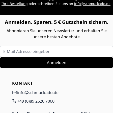
Ihre Bestellung
oder schreiben Sie uns an
info@schmuckado.de
.
Anmelden. Sparen. 5 € Gutschein sichern.
Abonnieren Sie unseren Newsletter und erhalten Sie
unsere besten Angebote.
E-Mail-Adresse eingeben
Anmelden
KONTAKT
info@schmuckado.de
+49 (0)89 2620 7060