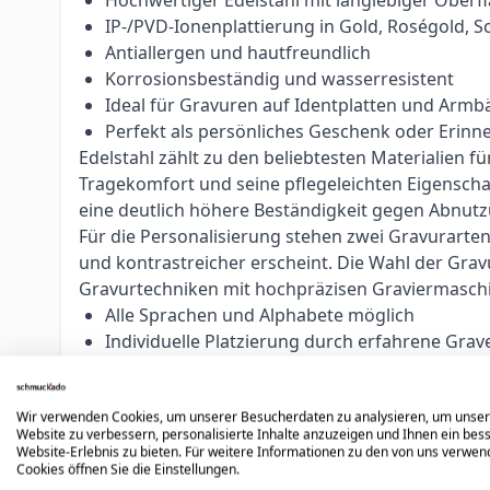
IP-/PVD-Ionenplattierung in Gold, Roségold, 
Antiallergen und hautfreundlich
Korrosionsbeständig und wasserresistent
Ideal für Gravuren auf Identplatten und Arm
Perfekt als persönliches Geschenk oder Erinn
Edelstahl zählt zu den beliebtesten Materialien
Tragekomfort und seine pflegeleichten Eigenscha
eine deutlich höhere Beständigkeit gegen Abnut
Für die Personalisierung stehen zwei Gravurarte
und kontrastreicher erscheint. Die Wahl der Grav
Gravurtechniken mit hochpräzisen Graviermasch
Alle Sprachen und Alphabete möglich
Individuelle Platzierung durch erfahrene Grav
Optimiert nach Fläche, Text und Schriftart
Logos, Symbole und individuelle Gravuren mög
Wir verwenden Cookies, um unserer Besucherdaten zu analysieren, um unse
Unsere erfahrenen Graveure passen jede Gravur ind
Website zu verbessern, personalisierte Inhalte anzuzeigen und Ihnen ein bes
personalisierten Schmuck setzen wir auch beso
Website-Erlebnis zu bieten. Für weitere Informationen zu den von uns verwe
Cookies öffnen Sie die Einstellungen.
Hinweis:
Personalisierte Artikel sind vom Umtaus