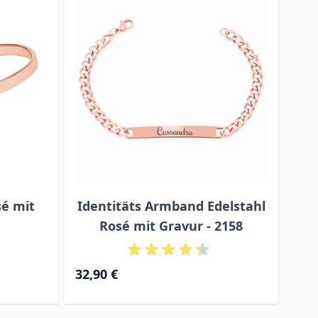
sé mit
Identitäts Armband Edelstahl
Rosé mit Gravur - 2158
32,90 €
32,