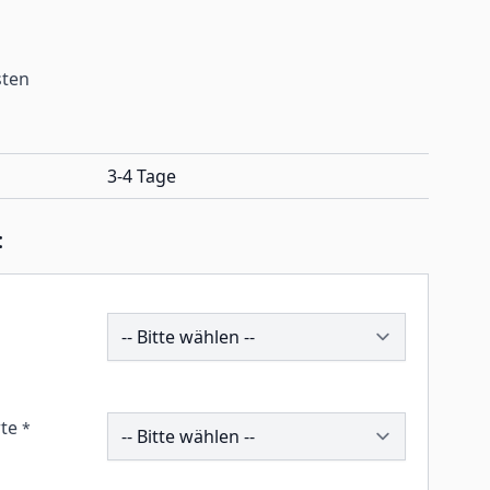
sten
3-4 Tage
:
207993
259052
te
*