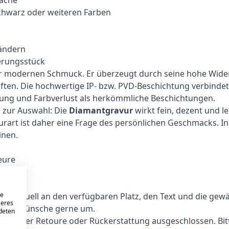
Schwarz oder weiteren Farben
bändern
erungsstück
 für modernen Schmuck. Er überzeugt durch seine hohe Wid
ften. Die hochwertige IP- bzw. PVD-Beschichtung verbindet 
zung und Farbverlust als herkömmliche Beschichtungen.
n zur Auswahl: Die
Diamantgravur
wirkt fein, dezent und l
urart ist daher eine Frage des persönlichen Geschmacks. In 
inen.
eure
lich
re
ividuell an den verfügbaren Platz, den Text und die gewählt
seres
ndere Wünsche gerne um.
ndeten
ch, einer Retoure oder Rückerstattung ausgeschlossen. Bit