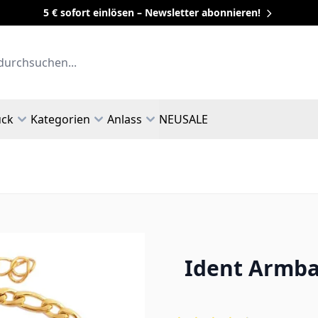
5 € sofort einlösen – Newsletter abonnieren!
uck
Kategorien
Anlass
NEU
SALE
Ident Armban