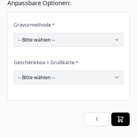
Anpassbare Optionen:
Gravurmethode
*
191924
Geschenkbox + Grußkarte
*
259627
Menge