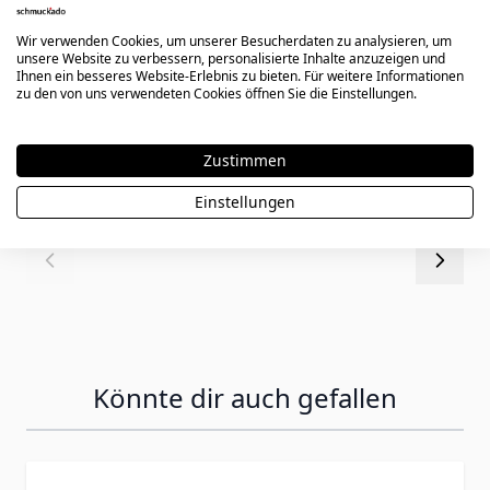
Wir verwenden Cookies, um unserer Besucherdaten zu analysieren, um
unsere Website zu verbessern, personalisierte Inhalte anzuzeigen und
Armband Edelstahl mit Gravurplatte -
Ihnen ein besseres Website-Erlebnis zu bieten. Für weitere Informationen
1856
zu den von uns verwendeten Cookies öffnen Sie die Einstellungen.
Zustimmen
29,90 €
Einstellungen
Könnte dir auch gefallen
Press to skip carousel