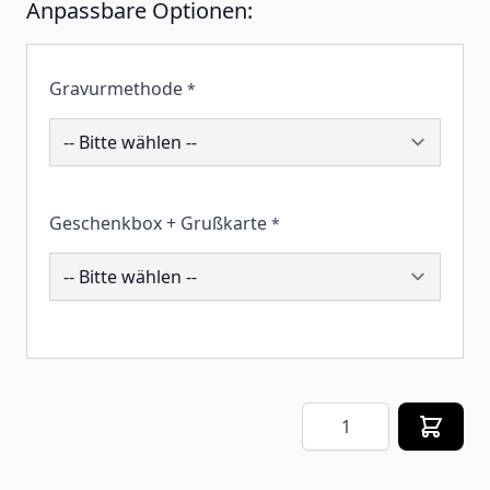
Anpassbare Optionen:
Gravurmethode
*
203187
Geschenkbox + Grußkarte
*
260194
Menge