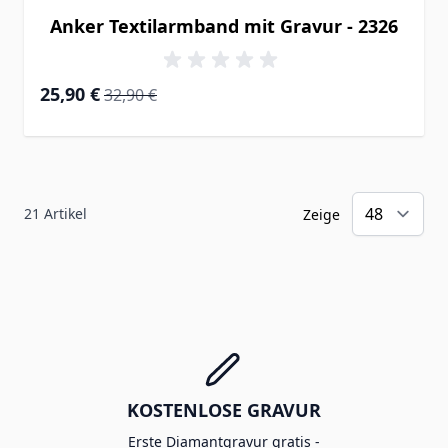
Anker Textilarmband mit Gravur - 2326
Special Price
Regular Price
25,90 €
32,90 €
21
Artikel
Zeige
KOSTENLOSE GRAVUR
Erste Diamantgravur gratis -