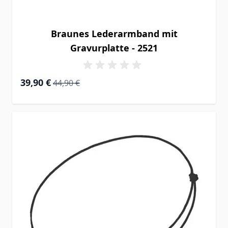
Braunes Lederarmband mit
Gravurplatte - 2521
Special Price
Regular Price
39,90 €
44,90 €