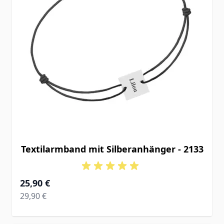
Textilarmband mit Silberanhänger - 2133
Ab
25,90 €
Regular Price
29,90 €