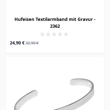
Hufeisen Textilarmband mit Gravur -
2362
Special Price
Regular Price
24,90 €
32,90 €