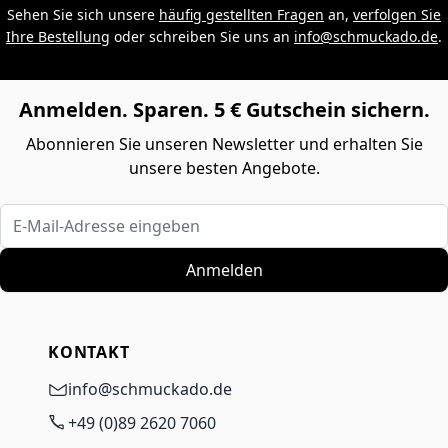
Sehen Sie sich unsere
häufig gestellten Fragen
an,
verfolgen Sie
Ihre Bestellung
oder schreiben Sie uns an
info@schmuckado.de
.
Anmelden. Sparen. 5 € Gutschein sichern.
Abonnieren Sie unseren Newsletter und erhalten Sie
unsere besten Angebote.
E-Mail-Adresse eingeben
Anmelden
KONTAKT
info@schmuckado.de
+49 (0)89 2620 7060