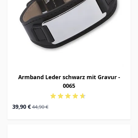
Armband Leder schwarz mit Gravur -
0065
Special Price
Regular Price
39,90 €
44,90 €