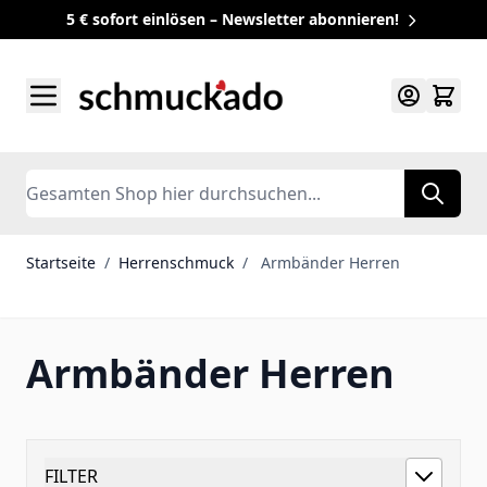
5 € sofort einlösen – Newsletter abonnieren!
Zum Inhalt springen
Search
Startseite
/
Herrenschmuck
/
Armbänder Herren
Armbänder Herren
FILTER