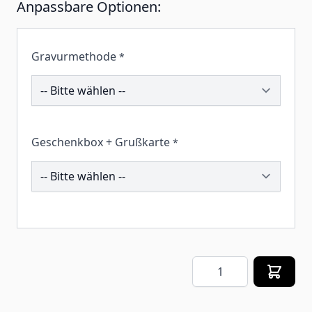
Anpassbare Optionen:
Gravurmethode
*
260549
Geschenkbox + Grußkarte
*
257581
Menge