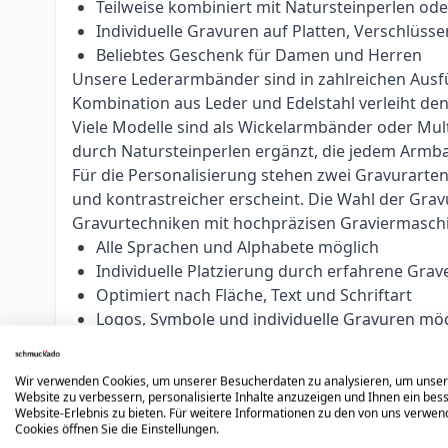
Teilweise kombiniert mit Natursteinperlen od
Individuelle Gravuren auf Platten, Verschlü
Beliebtes Geschenk für Damen und Herren
Unsere Lederarmbänder sind in zahlreichen Ausfüh
Kombination aus Leder und Edelstahl verleiht d
Viele Modelle sind als Wickelarmbänder oder Mul
durch Natursteinperlen ergänzt, die jedem Armban
Für die Personalisierung stehen zwei Gravurarte
und kontrastreicher erscheint. Die Wahl der Grav
Gravurtechniken mit hochpräzisen Graviermasch
Alle Sprachen und Alphabete möglich
Individuelle Platzierung durch erfahrene Grav
Optimiert nach Fläche, Text und Schriftart
Logos, Symbole und individuelle Gravuren mög
Unsere erfahrenen Graveure passen jede Gravur in
oder persönliche Botschaften machen jedes Armb
Wir verwenden Cookies, um unserer Besucherdaten zu analysieren, um unse
Hinweis:
Personalisierte Artikel sind vom Umtaus
Website zu verbessern, personalisierte Inhalte anzuzeigen und Ihnen ein bes
Bestellung sorgfältig.
Website-Erlebnis zu bieten. Für weitere Informationen zu den von uns verwe
Cookies öffnen Sie die Einstellungen.