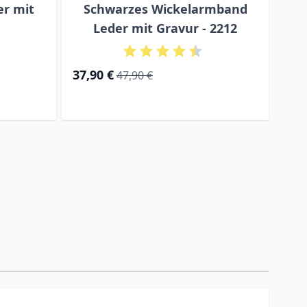
r mit
Schwarzes Wickelarmband
Led
Leder mit Gravur - 2212
Special Price
Regular Price
37,90 €
45,
47,90 €