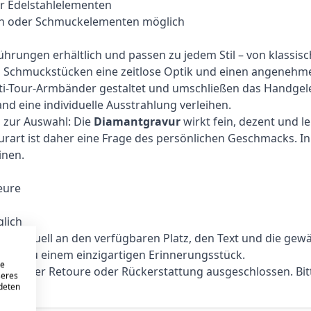
er Edelstahlelementen
ssen oder Schmuckelementen möglich
rungen erhältlich und passen zu jedem Stil – von klassisc
en Schmuckstücken eine zeitlose Optik und einen angenehm
ti-Tour-Armbänder gestaltet und umschließen das Handgele
d eine individuelle Ausstrahlung verleihen.
n zur Auswahl: Die
Diamantgravur
wirkt fein, dezent und l
urart ist daher eine Frage des persönlichen Geschmacks. In 
inen.
eure
lich
dividuell an den verfügbaren Platz, den Text und die gewä
and zu einem einzigartigen Erinnerungsstück.
re
ch, einer Retoure oder Rückerstattung ausgeschlossen. Bit
seres
ndeten