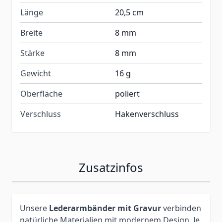
Länge
20,5 cm
Breite
8 mm
Stärke
8 mm
Gewicht
16 g
Oberfläche
poliert
Verschluss
Hakenverschluss
Zusatzinfos
Unsere
Lederarmbänder mit Gravur
verbinden
natürliche Materialien mit modernem Design. Je