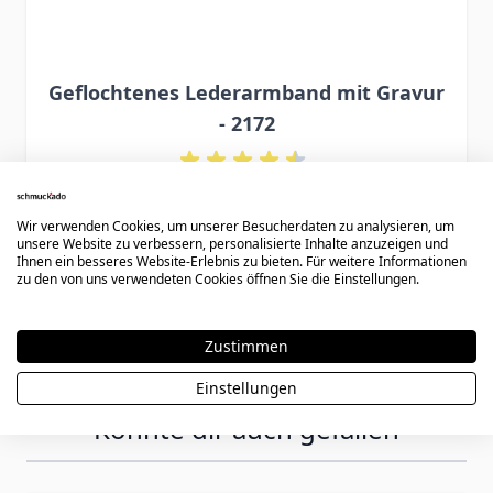
Geflochtenes Lederarmband mit Gravur
- 2172
Special Price
Regular Price
39,90 €
47,90 €
Wir verwenden Cookies, um unserer Besucherdaten zu analysieren, um
unsere Website zu verbessern, personalisierte Inhalte anzuzeigen und
Ihnen ein besseres Website-Erlebnis zu bieten. Für weitere Informationen
zu den von uns verwendeten Cookies öffnen Sie die Einstellungen.
Zustimmen
Einstellungen
Könnte dir auch gefallen