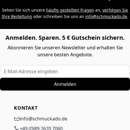
Sehen Sie sich unsere
häufig gestellten Fragen
an,
verfolgen Sie
Ihre Bestellung
oder schreiben Sie uns an
info@schmuckado.de
.
Anmelden. Sparen. 5 € Gutschein sichern.
Abonnieren Sie unseren Newsletter und erhalten Sie
unsere besten Angebote.
E-Mail-Adresse eingeben
Anmelden
KONTAKT
info@schmuckado.de
+49 (0)89 2620 7060