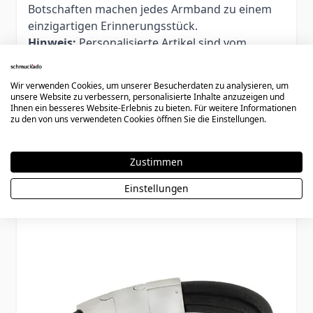
Botschaften machen jedes Armband zu einem
einzigartigen Erinnerungsstück.
Hinweis:
Personalisierte Artikel sind vom
Umtausch, einer Retoure oder Rückerstattung
ausgeschlossen. Bitte prüfen Sie die
Wir verwenden Cookies, um unserer Besucherdaten zu analysieren, um
Armbandlänge vor der Bestellung sorgfältig.
unsere Website zu verbessern, personalisierte Inhalte anzuzeigen und
Ihnen ein besseres Website-Erlebnis zu bieten. Für weitere Informationen
zu den von uns verwendeten Cookies öffnen Sie die Einstellungen.
Zustimmen
Könnte dir auch gefallen
Einstellungen
Press to skip carousel