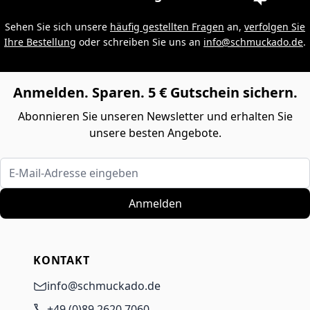
Sehen Sie sich unsere
häufig gestellten Fragen
an,
verfolgen Sie
Ihre Bestellung
oder schreiben Sie uns an
info@schmuckado.de
.
Anmelden. Sparen. 5 € Gutschein sichern.
Abonnieren Sie unseren Newsletter und erhalten Sie
unsere besten Angebote.
E-Mail-Adresse eingeben
Anmelden
KONTAKT
info@schmuckado.de
+49 (0)89 2620 7060