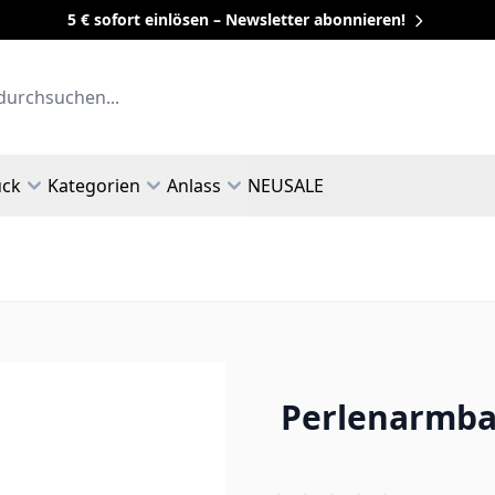
5 € sofort einlösen – Newsletter abonnieren!
uck
Kategorien
Anlass
NEU
SALE
Perlenarmban