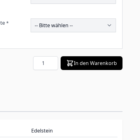
260243
te
*
Menge
In den Warenkorb
Edelstein