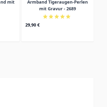
and mit
Armband Tigeraugen-Perlen
Lav
mit Gravur - 2689
29,90 €
32,