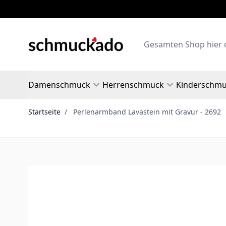
Zum Inhalt springen
Search
Damenschmuck
Herrenschmuck
Kinderschm
Startseite
/
Perlenarmband Lavastein mit Gravur - 2692