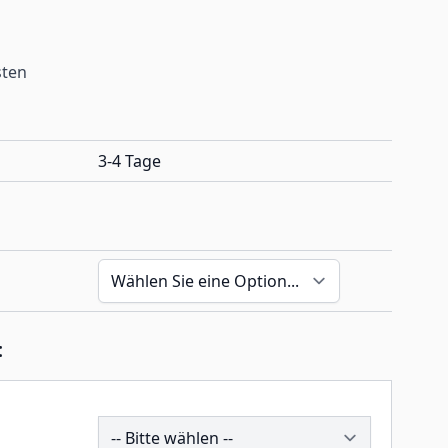
sten
3-4 Tage
:
206995