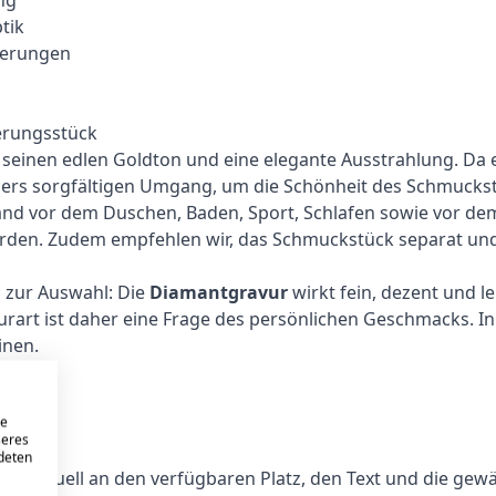
tik
sierungen
erungsstück
einen edlen Goldton und eine elegante Ausstrahlung. Da es
ers sorgfältigen Umgang, um die Schönheit des Schmuckstü
and vor dem Duschen, Baden, Sport, Schlafen sowie vor de
erden. Zudem empfehlen wir, das Schmuckstück separat un
n zur Auswahl: Die
Diamantgravur
wirkt fein, dezent und l
urart ist daher eine Frage des persönlichen Geschmacks. In 
inen.
eure
re
seres
lich
ndeten
ividuell an den verfügbaren Platz, den Text und die gewählt