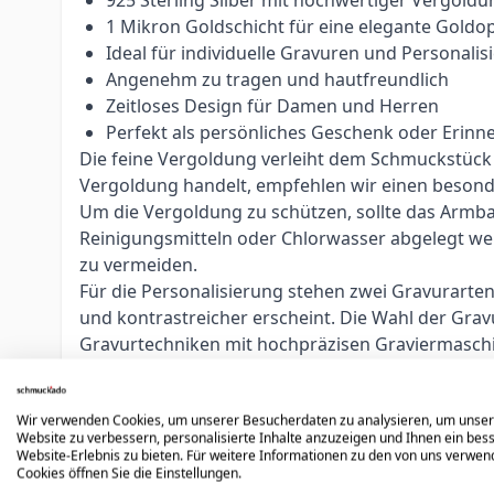
1 Mikron Goldschicht für eine elegante Goldop
Ideal für individuelle Gravuren und Personali
Angenehm zu tragen und hautfreundlich
Zeitloses Design für Damen und Herren
Perfekt als persönliches Geschenk oder Erinn
Die feine Vergoldung verleiht dem Schmuckstück s
Vergoldung handelt, empfehlen wir einen besond
Um die Vergoldung zu schützen, sollte das Armb
Reinigungsmitteln oder Chlorwasser abgelegt w
zu vermeiden.
Für die Personalisierung stehen zwei Gravurarte
und kontrastreicher erscheint. Die Wahl der Grav
Gravurtechniken mit hochpräzisen Graviermasch
Alle Sprachen und Alphabete möglich
Individuelle Platzierung durch erfahrene Grav
Wir verwenden Cookies, um unserer Besucherdaten zu analysieren, um unse
Optimiert nach Fläche, Text und Schriftart
Website zu verbessern, personalisierte Inhalte anzuzeigen und Ihnen ein bes
Logos, Symbole und individuelle Gravuren mög
Website-Erlebnis zu bieten. Für weitere Informationen zu den von uns verwe
Cookies öffnen Sie die Einstellungen.
Unsere erfahrenen Graveure passen jede Gravur ind