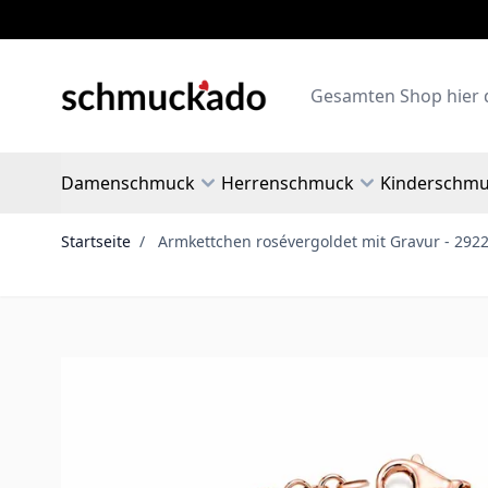
Zum Inhalt springen
Search
Damenschmuck
Herrenschmuck
Kinderschm
Startseite
/
Armkettchen rosévergoldet mit Gravur - 292