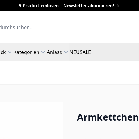
5 € sofort einlösen – Newsletter abonnieren!
uck
Kategorien
Anlass
NEU
SALE
2
Armkettchen 