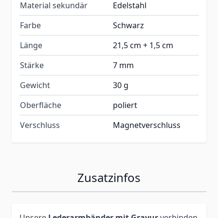
Material sekundär
Edelstahl
Farbe
Schwarz
Länge
21,5 cm + 1,5 cm
Stärke
7 mm
Gewicht
30 g
Oberfläche
poliert
Verschluss
Magnetverschluss
Zusatzinfos
Unsere
Lederarmbänder mit Gravur
verbinden