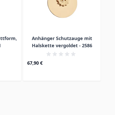
ttform,
Anhänger Schutzauge mit
1
Halskette vergoldet - 2586
H
67,90 €
67,