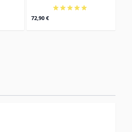
72,90 €
87,