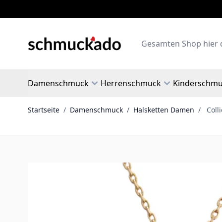
Zum Inhalt springen
Search
Damenschmuck
Herrenschmuck
Kinderschm
Startseite
/
Damenschmuck
/
Halsketten Damen
/
Coll