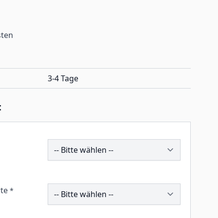
sten
3-4 Tage
:
202674
260130
te
*