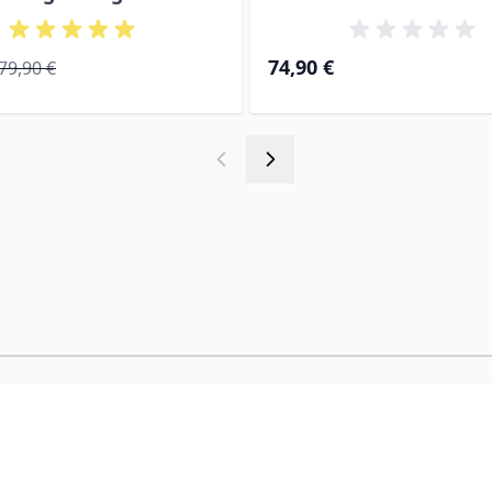
ice
Regular Price
74,90 €
79,90 €