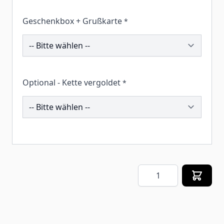
Geschenkbox + Grußkarte
*
260132
Optional - Kette vergoldet
*
261270
Menge