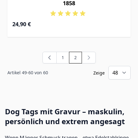
1858
24,90 €
1
2
Seite
Sie lesen gerade die Seite
Artikel
49
-
60
von
60
Zeige
Dog Tags mit Gravur – maskulin,
persönlich und extrem angesagt
Wenn Männer Schmuck tragen – etwa
Edelstahlringe