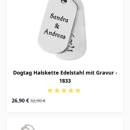
Dogtag Halskette Edelstahl mit Gravur -
1833
Special Price
Regular Price
26,90 €
32,90 €