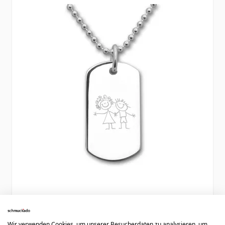
Dogtag Anhänger Silber mit
handgezeichneter Gravur - 2632
Wir verwenden Cookies, um unserer Besucherdaten zu analysieren, um