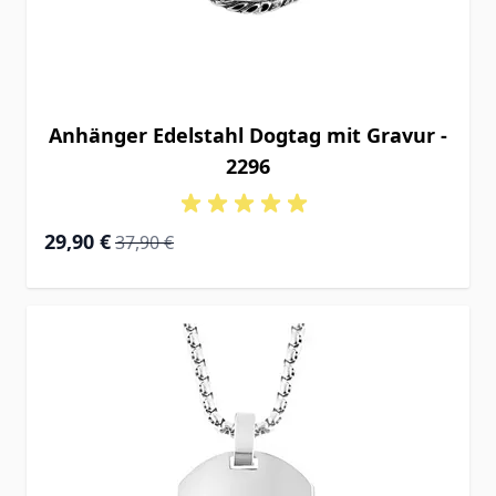
Anhänger Edelstahl Dogtag mit Gravur -
2296
Special Price
Regular Price
29,90 €
37,90 €