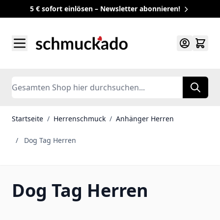
5 € sofort einlösen – Newsletter abonnieren!
Zum Inhalt springen
Search
Startseite
/
Herrenschmuck
/
Anhänger Herren
/
Dog Tag Herren
Dog Tag Herren