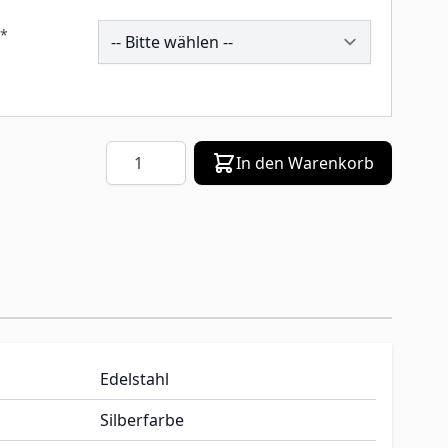
201157
*
Menge
In den Warenkorb
Edelstahl
Silberfarbe