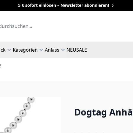
5 € sofort einlösen – Newsletter abonnieren!
uck
Kategorien
Anlass
NEU
SALE
2
Dogtag Anhän