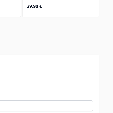
29,90 €
34,