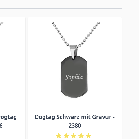
Dogtag
Dogtag Schwarz mit Gravur -
6
2380
E