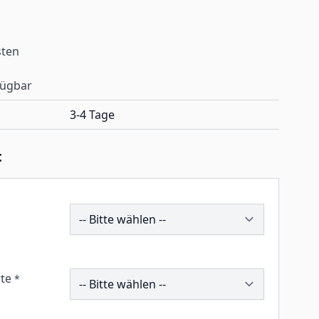
sten
fügbar
3-4 Tage
:
200768
259975
te
*