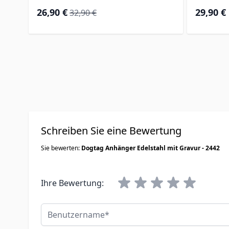
Special Price
Regular Price
26,90 €
29,90 €
32,90 €
Schreiben Sie eine Bewertung
Sie bewerten:
Dogtag Anhänger Edelstahl mit Gravur - 2442
Ihre Bewertung:
Benutzername