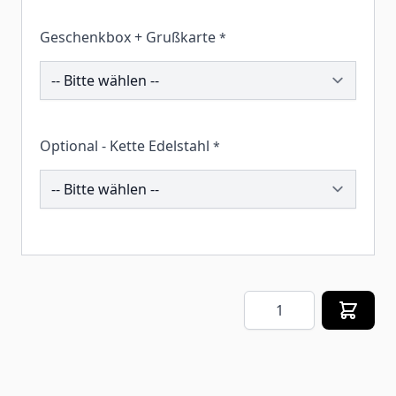
Geschenkbox + Grußkarte
*
259974
Optional - Kette Edelstahl
*
202892
Menge