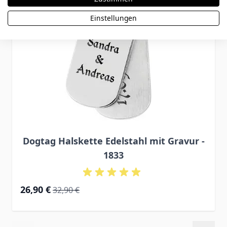
Einstellungen
Dogtag Halskette Edelstahl mit Gravur -
1833
Special Price
Regular Price
26,90 €
32,90 €