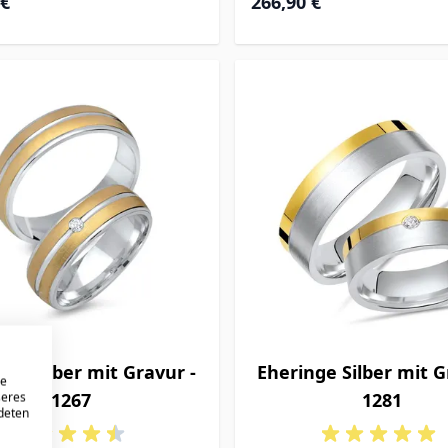
 €
266,90 €
nge Silber mit Gravur -
Eheringe Silber mit G
re
1267
1281
seres
ndeten