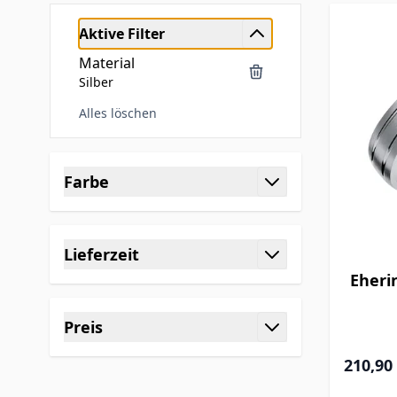
Aktive Filter
Material
Silber
Alles löschen
Skip to product list
Farbe
filter
Lieferzeit
filter
Eheri
Preis
filter
210,90