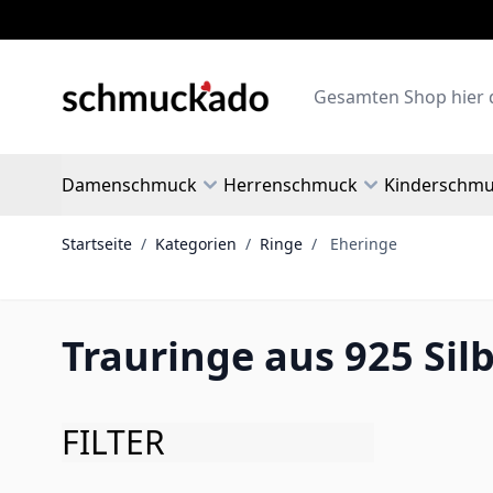
Zum Inhalt springen
Search
Damenschmuck
Herrenschmuck
Kinderschm
Startseite
/
Kategorien
/
Ringe
/
Eheringe
Trauringe aus 925 Sil
FILTER