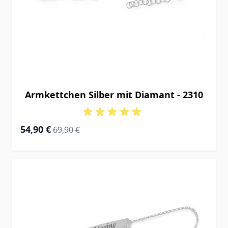
Armkettchen Silber mit Diamant - 2310
Special Price
Regular Price
54,90 €
69,90 €