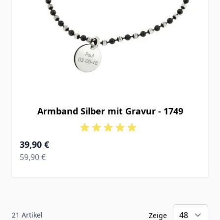
Armband Silber mit Gravur - 1749
Ab
39,90 €
Regular Price
59,90 €
21
Artikel
Zeige