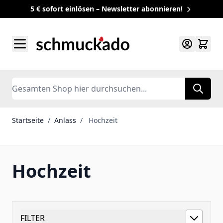
5 € sofort einlösen – Newsletter abonnieren!
Zum Inhalt springen
Search
Startseite
/
Anlass
/
Hochzeit
Hochzeit
FILTER