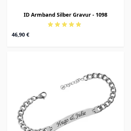
ID Armband Silber Gravur - 1098
Ab
46,90 €